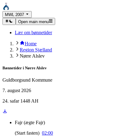
MWL 2007
Open main menu
Lær om bønnetider
Home
Region Sjælland
Nørre Alslev
Bønnetider i
Nørre Alslev
Guldborgsund Kommune
7. august 2026
24. safar 1448 AH
Fajr
(
ægte Fajr
)
(
Start fasten
)
02:00