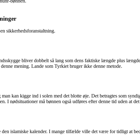
 Dhuhr-bønnen.
ninger
en sikkerhedsforanstaltning.
ndsskygge bliver dobbelt så lang som dens faktiske længde plus længd
r denne mening. Lande som Tyrkiet bruger ikke denne metode.
g man kan kigge ind i solen med det blotte øje. Det betragtes som syndi
en. I nødsituationer må bønnen også udføres efter denne tid uden at det
islamiske kalender. I mange tilfælde ville det være for tidligt at bede 