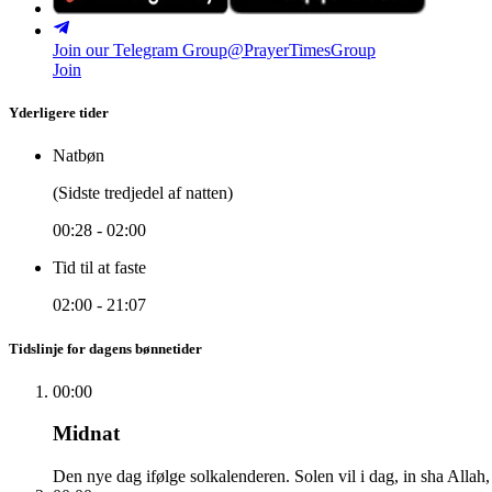
Join our Telegram Group
@PrayerTimesGroup
Join
Yderligere tider
Natbøn
(Sidste tredjedel af natten)
00:28
-
02:00
Tid til at faste
02:00
-
21:07
Tidslinje for dagens bønnetider
00:00
Midnat
Den nye dag ifølge solkalenderen. Solen vil i dag, in sha Allah,