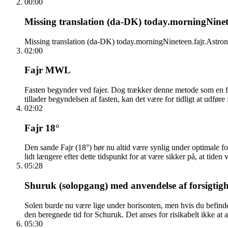
00:00
Missing translation (da-DK) today.morningNinetee
Missing translation (da-DK) today.morningNineteen.fajr.Astron
02:00
Fajr MWL
Fasten begynder ved fajer. Dog trækker denne metode som en forsi
tillader begyndelsen af fasten, kan det være for tidligt at udføre
02:02
Fajr 18°
Den sande Fajr (18°) bør nu altid være synlig under optimale f
lidt længere efter dette tidspunkt for at være sikker på, at tiden 
05:28
Shuruk (solopgang) med anvendelse af forsigtigh
Solen burde nu være lige under horisonten, men hvis du befinder
den beregnede tid for Schuruk. Det anses for risikabelt ikke at a
05:30