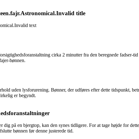
n.fajr.Astronomical.Invalid title
omical.Invalid text
gtighedsforanstaltning cirka 2 minutter fra den beregnede fadser-tid ti
 fajer-bønnen.
orhold uden lysforurening. Bønner, der udføres efter dette tidspunkt, b
virkelig er begyndt.
edsforanstaltninger
 dig på en bjergtop, kan den synes tidligere. For at tage højde for det
fslutte bønnen før denne justerede tid.