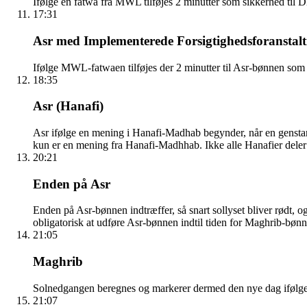
Ifølge en fatwa fra MWL tilføjes 2 minutter som sikkerhed til
17:31
Asr med Implementerede Forsigtighedsforanstalt
Ifølge MWL-fatwaen tilføjes der 2 minutter til Asr-bønnen som 
18:35
Asr (Hanafi)
Asr ifølge en mening i Hanafi-Madhab begynder, når en gensta
kun er en mening fra Hanafi-Madhhab. Ikke alle Hanafier dele
20:21
Enden på Asr
Enden på Asr-bønnen indtræffer, så snart sollyset bliver rødt, o
obligatorisk at udføre Asr-bønnen indtil tiden for Maghrib-bønn
21:05
Maghrib
Solnedgangen beregnes og markerer dermed den nye dag ifølge den 
21:07