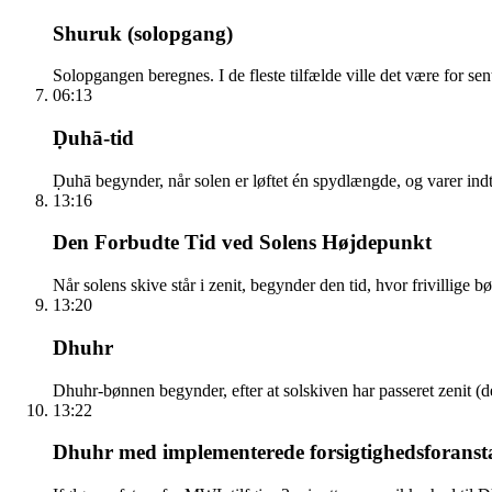
Shuruk (solopgang)
Solopgangen beregnes. I de fleste tilfælde ville det være for sen
06:13
Ḍuhā-tid
Ḍuhā begynder, når solen er løftet én spydlængde, og varer indti
13:16
Den Forbudte Tid ved Solens Højdepunkt
Når solens skive står i zenit, begynder den tid, hvor frivillige 
13:20
Dhuhr
Dhuhr-bønnen begynder, efter at solskiven har passeret zenit (
13:22
Dhuhr med implementerede forsigtighedsforanst