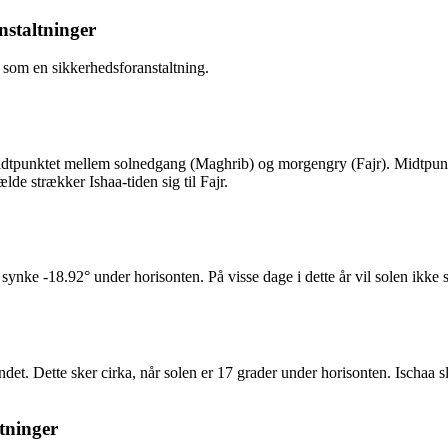
staltninger
 som en sikkerhedsforanstaltning.
l midtpunktet mellem solnedgang (Maghrib) og morgengry (Fajr). Midtpu
lde strækker Ishaa-tiden sig til Fajr.
 synke -18.92° under horisonten. På visse dage i dette år vil solen ikke
t. Dette sker cirka, når solen er 17 grader under horisonten. Ischaa sl
tninger