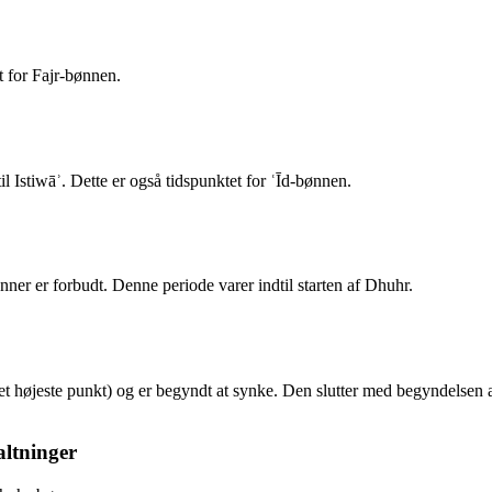
t for Fajr-bønnen.
l Istiwāʾ. Dette er også tidspunktet for ʿĪd-bønnen.
bønner er forbudt. Denne periode varer indtil starten af Dhuhr.
det højeste punkt) og er begyndt at synke. Den slutter med begyndelsen
altninger