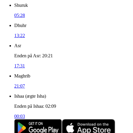
Shuruk
05:28
Dhuhr
13:22
Asr
Enden på Asr
:
20:21
17:31
Maghrib
21:07
Ishaa
(
ægte Isha
)
Enden på Ishaa
:
02:09
00:03