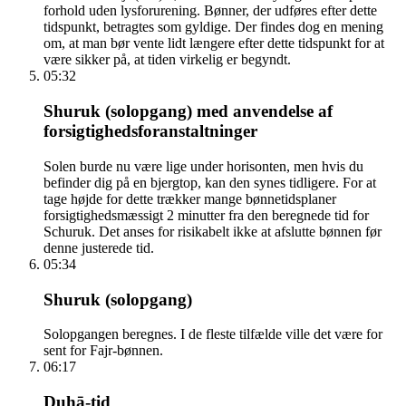
forhold uden lysforurening. Bønner, der udføres efter dette
tidspunkt, betragtes som gyldige. Der findes dog en mening
om, at man bør vente lidt længere efter dette tidspunkt for at
være sikker på, at tiden virkelig er begyndt.
05:32
Shuruk (solopgang) med anvendelse af
forsigtighedsforanstaltninger
Solen burde nu være lige under horisonten, men hvis du
befinder dig på en bjergtop, kan den synes tidligere. For at
tage højde for dette trækker mange bønnetidsplaner
forsigtighedsmæssigt 2 minutter fra den beregnede tid for
Schuruk. Det anses for risikabelt ikke at afslutte bønnen før
denne justerede tid.
05:34
Shuruk (solopgang)
Solopgangen beregnes. I de fleste tilfælde ville det være for
sent for Fajr-bønnen.
06:17
Ḍuhā-tid