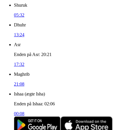
Shuruk
05:32
Dhuhr
13:24
Asr
Enden på Asr
:
20:21
17:32
Maghrib
21:08
Ishaa
(
ægte Isha
)
Enden på Ishaa
:
02:06
00:08