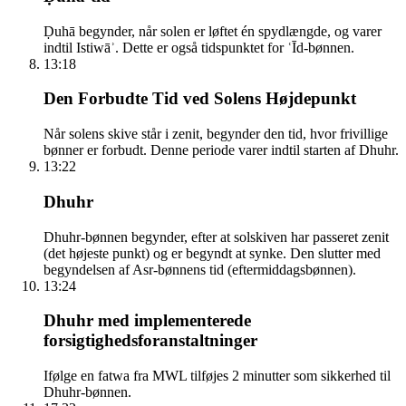
Ḍuhā begynder, når solen er løftet én spydlængde, og varer
indtil Istiwāʾ. Dette er også tidspunktet for ʿĪd-bønnen.
13:18
Den Forbudte Tid ved Solens Højdepunkt
Når solens skive står i zenit, begynder den tid, hvor frivillige
bønner er forbudt. Denne periode varer indtil starten af Dhuhr.
13:22
Dhuhr
Dhuhr-bønnen begynder, efter at solskiven har passeret zenit
(det højeste punkt) og er begyndt at synke. Den slutter med
begyndelsen af Asr-bønnens tid (eftermiddagsbønnen).
13:24
Dhuhr med implementerede
forsigtighedsforanstaltninger
Ifølge en fatwa fra MWL tilføjes 2 minutter som sikkerhed til
Dhuhr-bønnen.