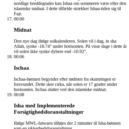
nordlige breddegrader kan Ishaa om sommeren være efter den
islamiske midnat. I dette tilfælde strækker Ishaa-tiden sig til
Fajr.
00:00
Midnat
Den nye dag ifølge solkalenderen. Solen vil i dag, in sha
Allah, synke -18.74° under horisonten. På visse dage i dette år
vil solen ikke synke dybere end -10.92°.
00:06
Ischaa
Ischaa-bønnen begynder efter rødmen fra skumringen er
forsvundet. Dette sker cirka, når solen er 17 grader under
horisonten. Ischaa slutter ved den islamiske midnat.
00:08
Isha med Implementerede
Forsigtighedsforanstaltninger
Ifølge MWL-fatwaen tilføjes der 2 minutter til Isha-bønnen
som en sikkerhedsforanstaltning.