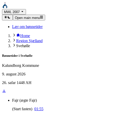
MWL 2007
Open main menu
Lær om bønnetider
Home
Region Sjælland
Svebølle
Bønnetider i
Svebølle
Kalundborg Kommune
9. august 2026
26. safar 1448 AH
Fajr
(
ægte Fajr
)
(
Start fasten
)
01:55