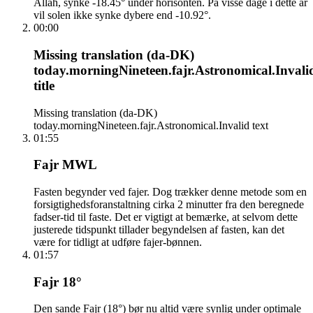
Allah, synke -18.45° under horisonten. På visse dage i dette år
vil solen ikke synke dybere end -10.92°.
00:00
Missing translation (da-DK)
today.morningNineteen.fajr.Astronomical.Invali
title
Missing translation (da-DK)
today.morningNineteen.fajr.Astronomical.Invalid text
01:55
Fajr MWL
Fasten begynder ved fajer. Dog trækker denne metode som en
forsigtighedsforanstaltning cirka 2 minutter fra den beregnede
fadser-tid til faste. Det er vigtigt at bemærke, at selvom dette
justerede tidspunkt tillader begyndelsen af fasten, kan det
være for tidligt at udføre fajer-bønnen.
01:57
Fajr 18°
Den sande Fajr (18°) bør nu altid være synlig under optimale