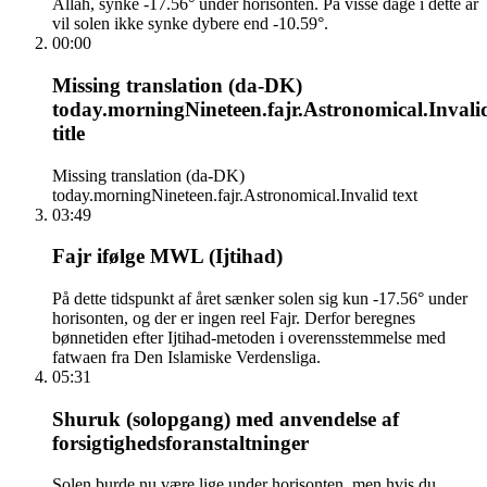
Allah, synke -17.56° under horisonten. På visse dage i dette år
vil solen ikke synke dybere end -10.59°.
00:00
Missing translation (da-DK)
today.morningNineteen.fajr.Astronomical.Invali
title
Missing translation (da-DK)
today.morningNineteen.fajr.Astronomical.Invalid text
03:49
Fajr ifølge MWL (Ijtihad)
På dette tidspunkt af året sænker solen sig kun -17.56° under
horisonten, og der er ingen reel Fajr. Derfor beregnes
bønnetiden efter Ijtihad-metoden i overensstemmelse med
fatwaen fra Den Islamiske Verdensliga.
05:31
Shuruk (solopgang) med anvendelse af
forsigtighedsforanstaltninger
Solen burde nu være lige under horisonten, men hvis du