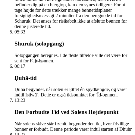
befinder dig på en bjergtop, kan den synes tidligere. For at
tage højde for dette trækker mange bønnetidsplaner
forsigtighedsmæssigt 2 minutter fra den beregnede tid for
Schuruk. Det anses for risikabelt ikke at afslutte bønnen før
denne justerede tid.
05:33
Shuruk (solopgang)
Solopgangen beregnes. I de fleste tilfælde ville det være for
sent for Fajr-bønnen.
06:17
Ḍuhā-tid
Ḍuhā begynder, når solen er løftet én spydlængde, og varer
indtil Istiwāʾ. Dette er også tidspunktet for ʿĪd-bønnen.
13:23
Den Forbudte Tid ved Solens Højdepunkt
Når solens skive står i zenit, begynder den tid, hvor frivillige
bønner er forbudt. Denne periode varer indtil starten af Dhuhr.
13:27