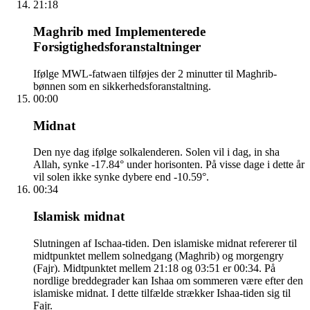
21:18
Maghrib med Implementerede
Forsigtighedsforanstaltninger
Ifølge MWL-fatwaen tilføjes der 2 minutter til Maghrib-
bønnen som en sikkerhedsforanstaltning.
00:00
Midnat
Den nye dag ifølge solkalenderen. Solen vil i dag, in sha
Allah, synke -17.84° under horisonten. På visse dage i dette år
vil solen ikke synke dybere end -10.59°.
00:34
Islamisk midnat
Slutningen af Ischaa-tiden. Den islamiske midnat refererer til
midtpunktet mellem solnedgang (Maghrib) og morgengry
(Fajr). Midtpunktet mellem 21:18 og 03:51 er 00:34. På
nordlige breddegrader kan Ishaa om sommeren være efter den
islamiske midnat. I dette tilfælde strækker Ishaa-tiden sig til
Fajr.