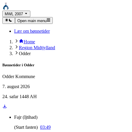
MWL 2007
Open main menu
Lær om bønnetider
Home
Region Midtjylland
Odder
Bønnetider i
Odder
Odder Kommune
7. august 2026
24. safar 1448 AH
Fajr
(
Ijtihad
)
(
Start fasten
)
03:49