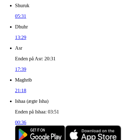
Shuruk
05:31
Dhuhr
13:29
Asr
Enden på Asr
:
20:31
17:39
Maghrib
21:18
Ishaa
(
ægte Isha
)
Enden på Ishaa
:
03:51
00:36