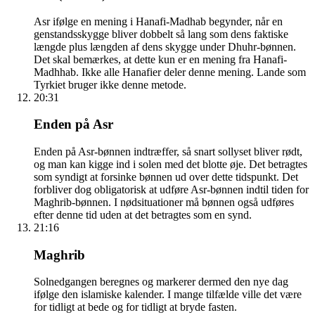
Asr ifølge en mening i Hanafi-Madhab begynder, når en
genstandsskygge bliver dobbelt så lang som dens faktiske
længde plus længden af dens skygge under Dhuhr-bønnen.
Det skal bemærkes, at dette kun er en mening fra Hanafi-
Madhhab. Ikke alle Hanafier deler denne mening. Lande som
Tyrkiet bruger ikke denne metode.
20:31
Enden på Asr
Enden på Asr-bønnen indtræffer, så snart sollyset bliver rødt,
og man kan kigge ind i solen med det blotte øje. Det betragtes
som syndigt at forsinke bønnen ud over dette tidspunkt. Det
forbliver dog obligatorisk at udføre Asr-bønnen indtil tiden for
Maghrib-bønnen. I nødsituationer må bønnen også udføres
efter denne tid uden at det betragtes som en synd.
21:16
Maghrib
Solnedgangen beregnes og markerer dermed den nye dag
ifølge den islamiske kalender. I mange tilfælde ville det være
for tidligt at bede og for tidligt at bryde fasten.