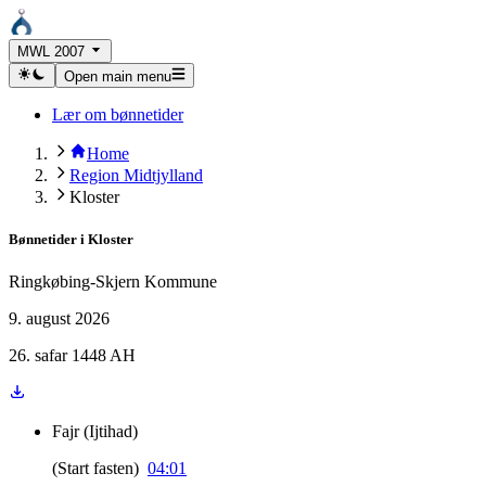
MWL 2007
Open main menu
Lær om bønnetider
Home
Region Midtjylland
Kloster
Bønnetider i
Kloster
Ringkøbing-Skjern Kommune
9. august 2026
26. safar 1448 AH
Fajr
(
Ijtihad
)
(
Start fasten
)
04:01