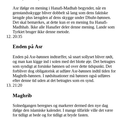
Asr ifølge en mening i Hanafi-Madhab begynder, når en
genstandsskygge bliver dobbelt så lang som dens faktiske
længde plus længden af dens skygge under Dhuhr-bønnen.
Det skal bemærkes, at dette kun er en mening fra Hanafi-
Madhhab. Ikke alle Hanafier deler denne mening. Lande som
Tyrkiet bruger ikke denne metode.
20:35
Enden på Asr
Enden på Asr-bønnen indtræffer, så snart sollyset bliver rødt,
og man kan kigge ind i solen med det blotte øje. Det betragtes
som syndigt at forsinke bønnen ud over dette tidspunkt. Det
forbliver dog obligatorisk at udføre Asr-bønnen indtil tiden for
Maghrib-bønnen. I nødsituationer må bønnen også udføres
efter denne tid uden at det betragtes som en synd.
21:20
Maghrib
Solnedgangen beregnes og markerer dermed den nye dag
ifølge den islamiske kalender. I mange tilfælde ville det være
for tidligt at bede og for tidligt at bryde fasten.