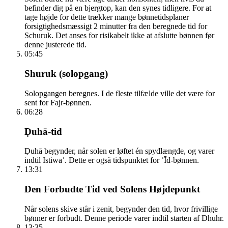
befinder dig på en bjergtop, kan den synes tidligere. For at
tage højde for dette trækker mange bønnetidsplaner
forsigtighedsmæssigt 2 minutter fra den beregnede tid for
Schuruk. Det anses for risikabelt ikke at afslutte bønnen før
denne justerede tid.
05:45
Shuruk (solopgang)
Solopgangen beregnes. I de fleste tilfælde ville det være for
sent for Fajr-bønnen.
06:28
Ḍuhā-tid
Ḍuhā begynder, når solen er løftet én spydlængde, og varer
indtil Istiwāʾ. Dette er også tidspunktet for ʿĪd-bønnen.
13:31
Den Forbudte Tid ved Solens Højdepunkt
Når solens skive står i zenit, begynder den tid, hvor frivillige
bønner er forbudt. Denne periode varer indtil starten af Dhuhr.
13:35