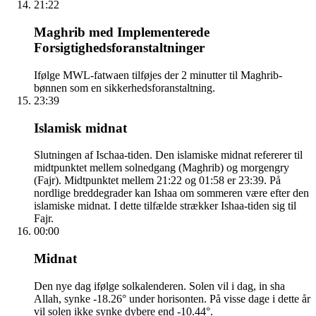
21:22
Maghrib med Implementerede
Forsigtighedsforanstaltninger
Ifølge MWL-fatwaen tilføjes der 2 minutter til Maghrib-
bønnen som en sikkerhedsforanstaltning.
23:39
Islamisk midnat
Slutningen af Ischaa-tiden. Den islamiske midnat refererer til
midtpunktet mellem solnedgang (Maghrib) og morgengry
(Fajr). Midtpunktet mellem 21:22 og 01:58 er 23:39. På
nordlige breddegrader kan Ishaa om sommeren være efter den
islamiske midnat. I dette tilfælde strækker Ishaa-tiden sig til
Fajr.
00:00
Midnat
Den nye dag ifølge solkalenderen. Solen vil i dag, in sha
Allah, synke -18.26° under horisonten. På visse dage i dette år
vil solen ikke synke dybere end -10.44°.