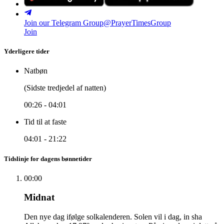
Join our Telegram Group
@PrayerTimesGroup
Join
Yderligere tider
Natbøn
(Sidste tredjedel af natten)
00:26
-
04:01
Tid til at faste
04:01
-
21:22
Tidslinje for dagens bønnetider
00:00
Midnat
Den nye dag ifølge solkalenderen. Solen vil i dag, in sha