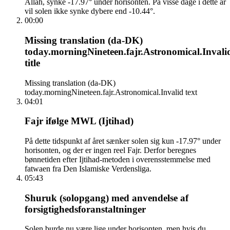
Allah, synke -17.97° under horisonten. På visse dage i dette år
vil solen ikke synke dybere end -10.44°.
00:00
Missing translation (da-DK)
today.morningNineteen.fajr.Astronomical.Invali
title
Missing translation (da-DK)
today.morningNineteen.fajr.Astronomical.Invalid text
04:01
Fajr ifølge MWL (Ijtihad)
På dette tidspunkt af året sænker solen sig kun -17.97° under
horisonten, og der er ingen reel Fajr. Derfor beregnes
bønnetiden efter Ijtihad-metoden i overensstemmelse med
fatwaen fra Den Islamiske Verdensliga.
05:43
Shuruk (solopgang) med anvendelse af
forsigtighedsforanstaltninger
Solen burde nu være lige under horisonten, men hvis du