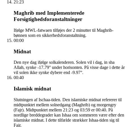
21:23
Maghrib med Implementerede
Forsigtighedsforanstaltninger
Ifølge MWL-fatwaen tilføjes der 2 minutter til Maghrib-
bønnen som en sikkerhedsforanstaltning.
00:00
Midnat
Den nye dag ifølge solkalenderen. Solen vil i dag, in sha
Allah, synke -17.79° under horisonten. På visse dage i dette år
vil solen ikke synke dybere end -9.97°.
00:40
Islamisk midnat
Slutningen af Ischaa-tiden. Den islamiske midnat refererer til
midtpunktet mellem solnedgang (Maghrib) og morgengry
(Fajr). Midtpunktet mellem 21:23 og 03:59 er 00:40. På
nordlige breddegrader kan Ishaa om sommeren være efter den
islamiske midnat. I dette tilfælde strækker Ishaa-tiden sig til
Fajr.