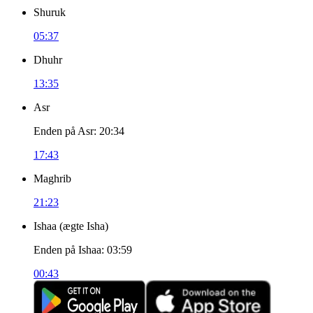
Shuruk
05:37
Dhuhr
13:35
Asr
Enden på Asr
:
20:34
17:43
Maghrib
21:23
Ishaa
(
ægte Isha
)
Enden på Ishaa
:
03:59
00:43