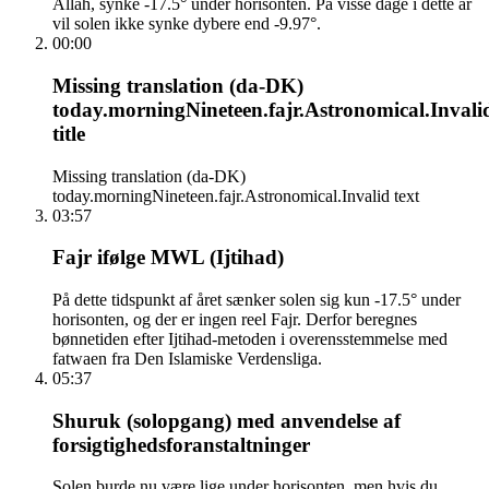
Allah, synke -17.5° under horisonten. På visse dage i dette år
vil solen ikke synke dybere end -9.97°.
00:00
Missing translation (da-DK)
today.morningNineteen.fajr.Astronomical.Invali
title
Missing translation (da-DK)
today.morningNineteen.fajr.Astronomical.Invalid text
03:57
Fajr ifølge MWL (Ijtihad)
På dette tidspunkt af året sænker solen sig kun -17.5° under
horisonten, og der er ingen reel Fajr. Derfor beregnes
bønnetiden efter Ijtihad-metoden i overensstemmelse med
fatwaen fra Den Islamiske Verdensliga.
05:37
Shuruk (solopgang) med anvendelse af
forsigtighedsforanstaltninger
Solen burde nu være lige under horisonten, men hvis du