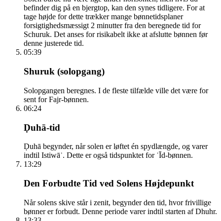
befinder dig på en bjergtop, kan den synes tidligere. For at
tage højde for dette trækker mange bønnetidsplaner
forsigtighedsmæssigt 2 minutter fra den beregnede tid for
Schuruk. Det anses for risikabelt ikke at afslutte bønnen før
denne justerede tid.
05:39
Shuruk (solopgang)
Solopgangen beregnes. I de fleste tilfælde ville det være for
sent for Fajr-bønnen.
06:24
Ḍuhā-tid
Ḍuhā begynder, når solen er løftet én spydlængde, og varer
indtil Istiwāʾ. Dette er også tidspunktet for ʿĪd-bønnen.
13:29
Den Forbudte Tid ved Solens Højdepunkt
Når solens skive står i zenit, begynder den tid, hvor frivillige
bønner er forbudt. Denne periode varer indtil starten af Dhuhr.
13:33