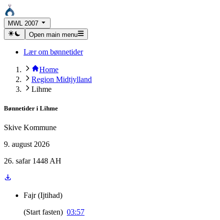
MWL 2007
Open main menu
Lær om bønnetider
Home
Region Midtjylland
Lihme
Bønnetider i
Lihme
Skive Kommune
9. august 2026
26. safar 1448 AH
Fajr
(
Ijtihad
)
(
Start fasten
)
03:57