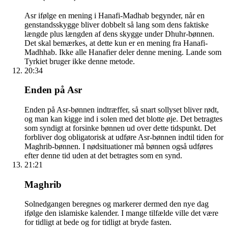
Asr ifølge en mening i Hanafi-Madhab begynder, når en
genstandsskygge bliver dobbelt så lang som dens faktiske
længde plus længden af dens skygge under Dhuhr-bønnen.
Det skal bemærkes, at dette kun er en mening fra Hanafi-
Madhhab. Ikke alle Hanafier deler denne mening. Lande som
Tyrkiet bruger ikke denne metode.
20:34
Enden på Asr
Enden på Asr-bønnen indtræffer, så snart sollyset bliver rødt,
og man kan kigge ind i solen med det blotte øje. Det betragtes
som syndigt at forsinke bønnen ud over dette tidspunkt. Det
forbliver dog obligatorisk at udføre Asr-bønnen indtil tiden for
Maghrib-bønnen. I nødsituationer må bønnen også udføres
efter denne tid uden at det betragtes som en synd.
21:21
Maghrib
Solnedgangen beregnes og markerer dermed den nye dag
ifølge den islamiske kalender. I mange tilfælde ville det være
for tidligt at bede og for tidligt at bryde fasten.