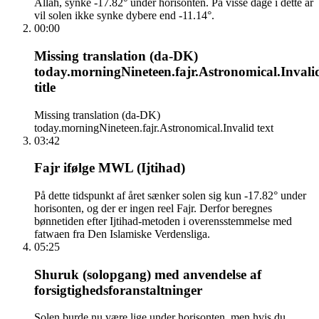
Allah, synke -17.82° under horisonten. På visse dage i dette år
vil solen ikke synke dybere end -11.14°.
00:00
Missing translation (da-DK)
today.morningNineteen.fajr.Astronomical.Invali
title
Missing translation (da-DK)
today.morningNineteen.fajr.Astronomical.Invalid text
03:42
Fajr ifølge MWL (Ijtihad)
På dette tidspunkt af året sænker solen sig kun -17.82° under
horisonten, og der er ingen reel Fajr. Derfor beregnes
bønnetiden efter Ijtihad-metoden i overensstemmelse med
fatwaen fra Den Islamiske Verdensliga.
05:25
Shuruk (solopgang) med anvendelse af
forsigtighedsforanstaltninger
Solen burde nu være lige under horisonten, men hvis du