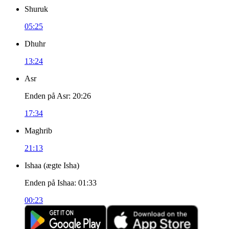
Shuruk
05:25
Dhuhr
13:24
Asr
Enden på Asr
:
20:26
17:34
Maghrib
21:13
Ishaa
(
ægte Isha
)
Enden på Ishaa
:
01:33
00:23