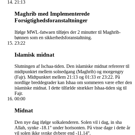
21:13
Maghrib med Implementerede
Forsigtighedsforanstaltninger
Ifølge MWL-fatwaen tilføjes der 2 minutter til Maghrib-
bønnen som en sikkerhedsforanstaltning.
23:22
Islamisk midnat
Slutningen af Ischaa-tiden. Den islamiske midnat refererer til
midtpunktet mellem solnedgang (Maghrib) og morgengry
(Fajr). Midtpunktet mellem 21:13 og 01:33 er 23:22. På
nordlige breddegrader kan Ishaa om sommeren være efter den
islamiske midnat. I dette tilfælde strækker Ishaa-tiden sig til
Fajr.
00:00
Midnat
Den nye dag ifølge solkalenderen. Solen vil i dag, in sha
Allah, synke -18.1° under horisonten. På visse dage i dette år
vil solen ikke synke dybere end -11.14°.