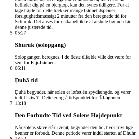
befinder dig på en bjergtop, kan den synes tidligere. For at
tage højde for dette trækker mange bønnetidsplaner
forsigtighedsmæssigt 2 minutter fra den beregnede tid for
Schuruk. Det anses for risikabelt ikke at afslutte bønnen før
denne justerede tid.
05:27
Shuruk (solopgang)
Solopgangen beregnes. I de fleste tilfælde ville det være for
sent for Fajr-bønnen.
06:11
Ḍuhā-tid
Ḍuhā begynder, når solen er løftet én spydlængde, og varer
indtil Istiwāʾ. Dette er også tidspunktet for ʿĪd-bønnen.
13:18
Den Forbudte Tid ved Solens Højdepunkt
Når solens skive står i zenit, begynder den tid, hvor frivillige
bønner er forbudt. Denne periode varer indtil starten af Dhuhr.
13:22