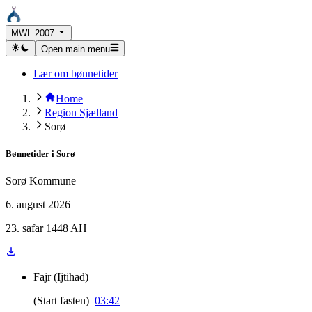
MWL 2007
Open main menu
Lær om bønnetider
Home
Region Sjælland
Sorø
Bønnetider i
Sorø
Sorø Kommune
6. august 2026
23. safar 1448 AH
Fajr
(
Ijtihad
)
(
Start fasten
)
03:42