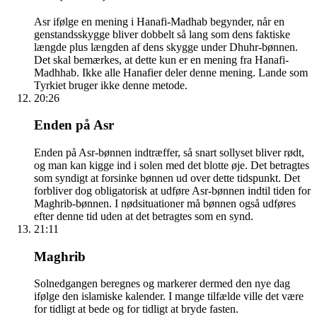
Asr ifølge en mening i Hanafi-Madhab begynder, når en
genstandsskygge bliver dobbelt så lang som dens faktiske
længde plus længden af dens skygge under Dhuhr-bønnen.
Det skal bemærkes, at dette kun er en mening fra Hanafi-
Madhhab. Ikke alle Hanafier deler denne mening. Lande som
Tyrkiet bruger ikke denne metode.
20:26
Enden på Asr
Enden på Asr-bønnen indtræffer, så snart sollyset bliver rødt,
og man kan kigge ind i solen med det blotte øje. Det betragtes
som syndigt at forsinke bønnen ud over dette tidspunkt. Det
forbliver dog obligatorisk at udføre Asr-bønnen indtil tiden for
Maghrib-bønnen. I nødsituationer må bønnen også udføres
efter denne tid uden at det betragtes som en synd.
21:11
Maghrib
Solnedgangen beregnes og markerer dermed den nye dag
ifølge den islamiske kalender. I mange tilfælde ville det være
for tidligt at bede og for tidligt at bryde fasten.