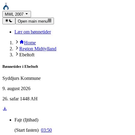
MWL 2007
Open main menu
Lær om bønnetider
Home
Region Midtjylland
Ebeltoft
Bønnetider i
Ebeltoft
Syddjurs Kommune
9. august 2026
26. safar 1448 AH
Fajr
(
Ijtihad
)
(
Start fasten
)
03:50