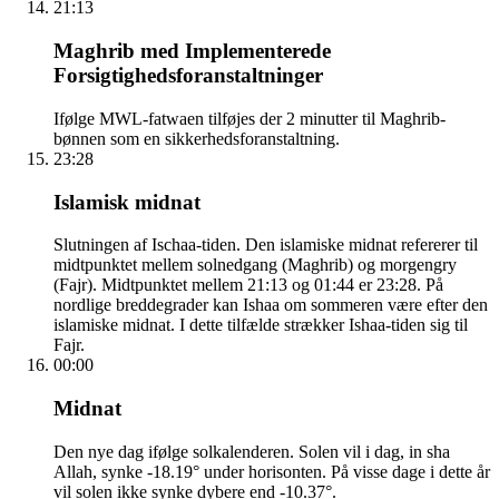
21:13
Maghrib med Implementerede
Forsigtighedsforanstaltninger
Ifølge MWL-fatwaen tilføjes der 2 minutter til Maghrib-
bønnen som en sikkerhedsforanstaltning.
23:28
Islamisk midnat
Slutningen af Ischaa-tiden. Den islamiske midnat refererer til
midtpunktet mellem solnedgang (Maghrib) og morgengry
(Fajr). Midtpunktet mellem 21:13 og 01:44 er 23:28. På
nordlige breddegrader kan Ishaa om sommeren være efter den
islamiske midnat. I dette tilfælde strækker Ishaa-tiden sig til
Fajr.
00:00
Midnat
Den nye dag ifølge solkalenderen. Solen vil i dag, in sha
Allah, synke -18.19° under horisonten. På visse dage i dette år
vil solen ikke synke dybere end -10.37°.