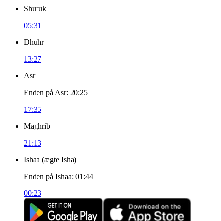
Shuruk
05:31
Dhuhr
13:27
Asr
Enden på Asr
:
20:25
17:35
Maghrib
21:13
Ishaa
(
ægte Isha
)
Enden på Ishaa
:
01:44
00:23