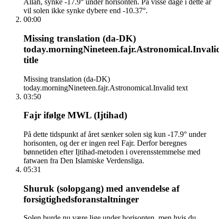
Allah, synke -17.9° under horisonten. På visse dage i dette år
vil solen ikke synke dybere end -10.37°.
00:00
Missing translation (da-DK)
today.morningNineteen.fajr.Astronomical.Invali
title
Missing translation (da-DK)
today.morningNineteen.fajr.Astronomical.Invalid text
03:50
Fajr ifølge MWL (Ijtihad)
På dette tidspunkt af året sænker solen sig kun -17.9° under
horisonten, og der er ingen reel Fajr. Derfor beregnes
bønnetiden efter Ijtihad-metoden i overensstemmelse med
fatwaen fra Den Islamiske Verdensliga.
05:31
Shuruk (solopgang) med anvendelse af
forsigtighedsforanstaltninger
Solen burde nu være lige under horisonten, men hvis du