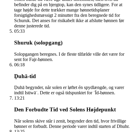
befinder dig på en bjergtop, kan den synes tidligere. For at
tage højde for dette trækker mange bønnetidsplaner
forsigtighedsmæssigt 2 minutter fra den beregnede tid for
Schuruk. Det anses for risikabelt ikke at afslutte bønnen før
denne justerede tid.
05:33
Shuruk (solopgang)
Solopgangen beregnes. I de fleste tilfælde ville det være for
sent for Fajr-bønnen.
06:18
Ḍuhā-tid
Ḍuhā begynder, når solen er løftet én spydlængde, og varer
indtil Istiwāʾ. Dette er også tidspunktet for ʿĪd-bønnen.
13:21
Den Forbudte Tid ved Solens Højdepunkt
Når solens skive står i zenit, begynder den tid, hvor frivillige
bønner er forbudt. Denne periode varer indtil starten af Dhuhr.
13:25