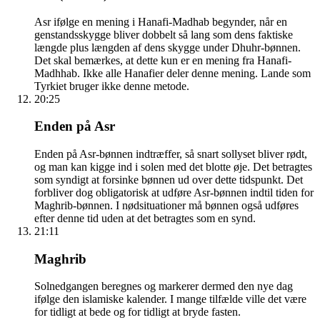
Asr ifølge en mening i Hanafi-Madhab begynder, når en
genstandsskygge bliver dobbelt så lang som dens faktiske
længde plus længden af dens skygge under Dhuhr-bønnen.
Det skal bemærkes, at dette kun er en mening fra Hanafi-
Madhhab. Ikke alle Hanafier deler denne mening. Lande som
Tyrkiet bruger ikke denne metode.
20:25
Enden på Asr
Enden på Asr-bønnen indtræffer, så snart sollyset bliver rødt,
og man kan kigge ind i solen med det blotte øje. Det betragtes
som syndigt at forsinke bønnen ud over dette tidspunkt. Det
forbliver dog obligatorisk at udføre Asr-bønnen indtil tiden for
Maghrib-bønnen. I nødsituationer må bønnen også udføres
efter denne tid uden at det betragtes som en synd.
21:11
Maghrib
Solnedgangen beregnes og markerer dermed den nye dag
ifølge den islamiske kalender. I mange tilfælde ville det være
for tidligt at bede og for tidligt at bryde fasten.