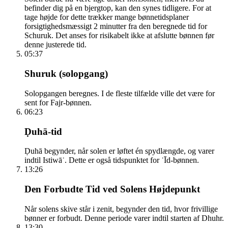
befinder dig på en bjergtop, kan den synes tidligere. For at
tage højde for dette trækker mange bønnetidsplaner
forsigtighedsmæssigt 2 minutter fra den beregnede tid for
Schuruk. Det anses for risikabelt ikke at afslutte bønnen før
denne justerede tid.
05:37
Shuruk (solopgang)
Solopgangen beregnes. I de fleste tilfælde ville det være for
sent for Fajr-bønnen.
06:23
Ḍuhā-tid
Ḍuhā begynder, når solen er løftet én spydlængde, og varer
indtil Istiwāʾ. Dette er også tidspunktet for ʿĪd-bønnen.
13:26
Den Forbudte Tid ved Solens Højdepunkt
Når solens skive står i zenit, begynder den tid, hvor frivillige
bønner er forbudt. Denne periode varer indtil starten af Dhuhr.
13:30