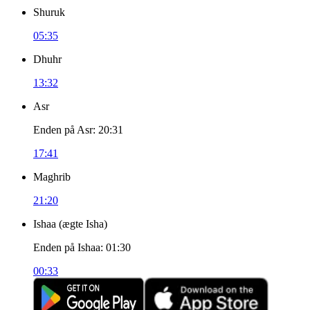
Shuruk
05:35
Dhuhr
13:32
Asr
Enden på Asr
:
20:31
17:41
Maghrib
21:20
Ishaa
(
ægte Isha
)
Enden på Ishaa
:
01:30
00:33