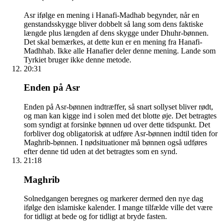
Asr ifølge en mening i Hanafi-Madhab begynder, når en
genstandsskygge bliver dobbelt så lang som dens faktiske
længde plus længden af dens skygge under Dhuhr-bønnen.
Det skal bemærkes, at dette kun er en mening fra Hanafi-
Madhhab. Ikke alle Hanafier deler denne mening. Lande som
Tyrkiet bruger ikke denne metode.
20:31
Enden på Asr
Enden på Asr-bønnen indtræffer, så snart sollyset bliver rødt,
og man kan kigge ind i solen med det blotte øje. Det betragtes
som syndigt at forsinke bønnen ud over dette tidspunkt. Det
forbliver dog obligatorisk at udføre Asr-bønnen indtil tiden for
Maghrib-bønnen. I nødsituationer må bønnen også udføres
efter denne tid uden at det betragtes som en synd.
21:18
Maghrib
Solnedgangen beregnes og markerer dermed den nye dag
ifølge den islamiske kalender. I mange tilfælde ville det være
for tidligt at bede og for tidligt at bryde fasten.