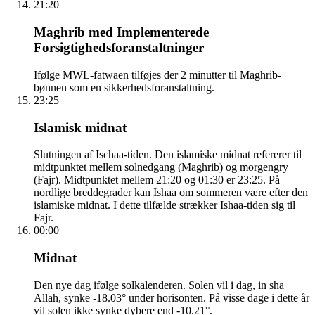
21:20
Maghrib med Implementerede
Forsigtighedsforanstaltninger
Ifølge MWL-fatwaen tilføjes der 2 minutter til Maghrib-
bønnen som en sikkerhedsforanstaltning.
23:25
Islamisk midnat
Slutningen af Ischaa-tiden. Den islamiske midnat refererer til
midtpunktet mellem solnedgang (Maghrib) og morgengry
(Fajr). Midtpunktet mellem 21:20 og 01:30 er 23:25. På
nordlige breddegrader kan Ishaa om sommeren være efter den
islamiske midnat. I dette tilfælde strækker Ishaa-tiden sig til
Fajr.
00:00
Midnat
Den nye dag ifølge solkalenderen. Solen vil i dag, in sha
Allah, synke -18.03° under horisonten. På visse dage i dette år
vil solen ikke synke dybere end -10.21°.