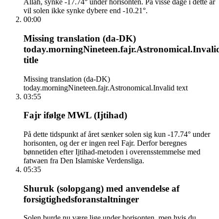
Allah, synke -17.74° under horisonten. På visse dage i dette år
vil solen ikke synke dybere end -10.21°.
00:00
Missing translation (da-DK)
today.morningNineteen.fajr.Astronomical.Invali
title
Missing translation (da-DK)
today.morningNineteen.fajr.Astronomical.Invalid text
03:55
Fajr ifølge MWL (Ijtihad)
På dette tidspunkt af året sænker solen sig kun -17.74° under
horisonten, og der er ingen reel Fajr. Derfor beregnes
bønnetiden efter Ijtihad-metoden i overensstemmelse med
fatwaen fra Den Islamiske Verdensliga.
05:35
Shuruk (solopgang) med anvendelse af
forsigtighedsforanstaltninger
Solen burde nu være lige under horisonten, men hvis du