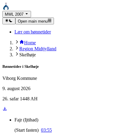
MWL 2007
Open main menu
Lær om bønnetider
Home
Region Midtjylland
Skelhøje
Bønnetider i
Skelhøje
Viborg Kommune
9. august 2026
26. safar 1448 AH
Fajr
(
Ijtihad
)
(
Start fasten
)
03:55