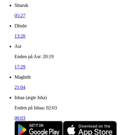
Shuruk
05:27
Dhuhr
13:20
Asr
Enden på Asr
:
20:19
17:29
Maghrib
21:04
Ishaa
(
ægte Isha
)
Enden på Ishaa
:
02:03
00:03