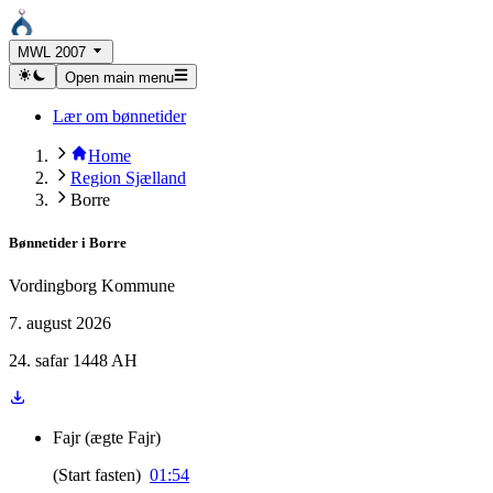
MWL 2007
Open main menu
Lær om bønnetider
Home
Region Sjælland
Borre
Bønnetider i
Borre
Vordingborg Kommune
7. august 2026
24. safar 1448 AH
Fajr
(
ægte Fajr
)
(
Start fasten
)
01:54