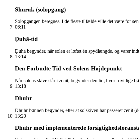
Shuruk (solopgang)
Solopgangen beregnes. I de fleste tilfælde ville det være for sen
06:11
Ḍuhā-tid
Ḍuhā begynder, når solen er løftet én spydlængde, og varer indti
13:14
Den Forbudte Tid ved Solens Højdepunkt
Når solens skive står i zenit, begynder den tid, hvor frivillige 
13:18
Dhuhr
Dhuhr-bønnen begynder, efter at solskiven har passeret zenit (
13:20
Dhuhr med implementerede forsigtighedsforanst