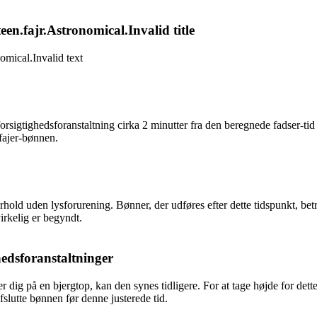
n.fajr.Astronomical.Invalid title
omical.Invalid text
gtighedsforanstaltning cirka 2 minutter fra den beregnede fadser-tid ti
 fajer-bønnen.
orhold uden lysforurening. Bønner, der udføres efter dette tidspunkt, b
virkelig er begyndt.
edsforanstaltninger
 dig på en bjergtop, kan den synes tidligere. For at tage højde for det
fslutte bønnen før denne justerede tid.