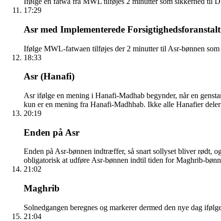
Ifølge en fatwa fra MWL tilføjes 2 minutter som sikkerhed til
17:29
Asr med Implementerede Forsigtighedsforanstalt
Ifølge MWL-fatwaen tilføjes der 2 minutter til Asr-bønnen som 
18:33
Asr (Hanafi)
Asr ifølge en mening i Hanafi-Madhab begynder, når en gensta
kun er en mening fra Hanafi-Madhhab. Ikke alle Hanafier dele
20:19
Enden på Asr
Enden på Asr-bønnen indtræffer, så snart sollyset bliver rødt, o
obligatorisk at udføre Asr-bønnen indtil tiden for Maghrib-bønn
21:02
Maghrib
Solnedgangen beregnes og markerer dermed den nye dag ifølge den 
21:04