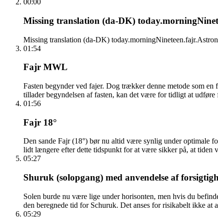
00:00
Missing translation (da-DK) today.morningNinetee
Missing translation (da-DK) today.morningNineteen.fajr.Astron
01:54
Fajr MWL
Fasten begynder ved fajer. Dog trækker denne metode som en forsi
tillader begyndelsen af fasten, kan det være for tidligt at udføre
01:56
Fajr 18°
Den sande Fajr (18°) bør nu altid være synlig under optimale f
lidt længere efter dette tidspunkt for at være sikker på, at tiden 
05:27
Shuruk (solopgang) med anvendelse af forsigtigh
Solen burde nu være lige under horisonten, men hvis du befinder
den beregnede tid for Schuruk. Det anses for risikabelt ikke at a
05:29