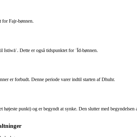
t for Fajr-bønnen.
l Istiwāʾ. Dette er også tidspunktet for ʿĪd-bønnen.
bønner er forbudt. Denne periode varer indtil starten af Dhuhr.
det højeste punkt) og er begyndt at synke. Den slutter med begyndelsen
altninger