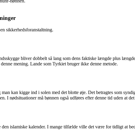
 Dhuhr-bønnen.
ninger
en sikkerhedsforanstaltning.
ndsskygge bliver dobbelt så lang som dens faktiske længde plus længd
r denne mening. Lande som Tyrkiet bruger ikke denne metode.
g man kan kigge ind i solen med det blotte øje. Det betragtes som syndi
en. I nødsituationer må bønnen også udføres efter denne tid uden at det
islamiske kalender. I mange tilfælde ville det være for tidligt at bede 