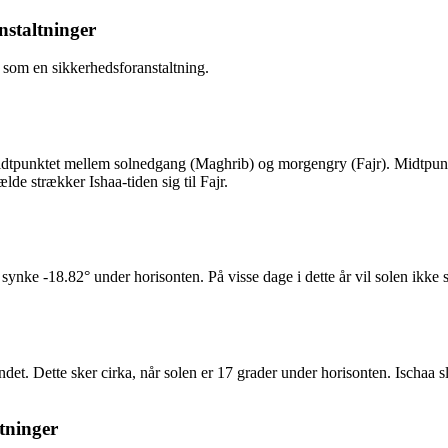
staltninger
 som en sikkerhedsforanstaltning.
l midtpunktet mellem solnedgang (Maghrib) og morgengry (Fajr). Midtpu
lde strækker Ishaa-tiden sig til Fajr.
 synke -18.82° under horisonten. På visse dage i dette år vil solen ikke
t. Dette sker cirka, når solen er 17 grader under horisonten. Ischaa sl
tninger