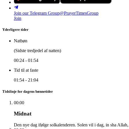
Join our Telegram Group
@PrayerTimesGroup
Join
Yderligere tider
Natbøn
(Sidste tredjedel af natten)
00:24
-
01:54
Tid til at faste
01:54
-
21:04
Tidslinje for dagens bønnetider
00:00
Midnat
Den nye dag ifølge solkalenderen. Solen vil i dag, in sha Allah,