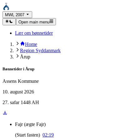
MWL 2007
Open main menu
Lær om bønnetider
Home
Region Syddanmark
Årup
Bønnetider i
Årup
Assens Kommune
10. august 2026
27. safar 1448 AH
Fajr
(
ægte Fajr
)
(
Start fasten
)
02:19