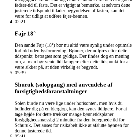
fadser-tid til faste. Det er vigtigt at bemærke, at selvom dette
justerede tidspunkt tillader begyndelsen af fasten, kan det
være for tidligt at udføre fajer-bønnen.
02:21
Fajr 18°
Den sande Fajr (18°) bør nu altid være synlig under optimale
forhold uden lysforurening. Bønner, der udføres efter dette
tidspunkt, betragtes som gyldige. Der findes dog en mening
om, at man bør vente lidt længere efter dette tidspunkt for at
være sikker på, at tiden virkelig er begyndt.
05:39
Shuruk (solopgang) med anvendelse af
forsigtighedsforanstaltninger
Solen burde nu være lige under horisonten, men hvis du
befinder dig på en bjergtop, kan den synes tidligere. For at
tage højde for dette trækker mange bønnetidsplaner
forsigtighedsmæssigt 2 minutter fra den beregnede tid for
Schuruk. Det anses for risikabelt ikke at afslutte bønnen før
denne justerede tid.
05:41