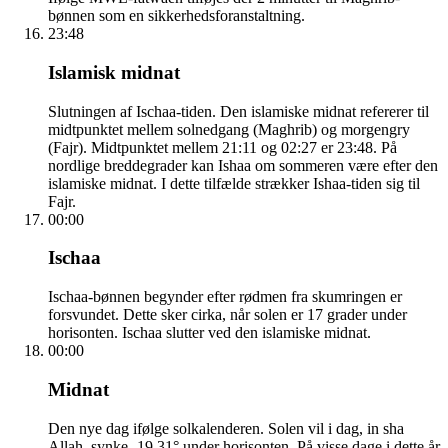
bønnen som en sikkerhedsforanstaltning.
23:48
Islamisk midnat
Slutningen af Ischaa-tiden. Den islamiske midnat refererer til
midtpunktet mellem solnedgang (Maghrib) og morgengry
(Fajr). Midtpunktet mellem 21:11 og 02:27 er 23:48. På
nordlige breddegrader kan Ishaa om sommeren være efter den
islamiske midnat. I dette tilfælde strækker Ishaa-tiden sig til
Fajr.
00:00
Ischaa
Ischaa-bønnen begynder efter rødmen fra skumringen er
forsvundet. Dette sker cirka, når solen er 17 grader under
horisonten. Ischaa slutter ved den islamiske midnat.
00:00
Midnat
Den nye dag ifølge solkalenderen. Solen vil i dag, in sha
Allah, synke -19.31° under horisonten. På visse dage i dette år