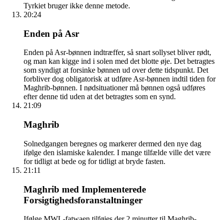
Tyrkiet bruger ikke denne metode.
20:24
Enden på Asr
Enden på Asr-bønnen indtræffer, så snart sollyset bliver rødt,
og man kan kigge ind i solen med det blotte øje. Det betragtes
som syndigt at forsinke bønnen ud over dette tidspunkt. Det
forbliver dog obligatorisk at udføre Asr-bønnen indtil tiden for
Maghrib-bønnen. I nødsituationer må bønnen også udføres
efter denne tid uden at det betragtes som en synd.
21:09
Maghrib
Solnedgangen beregnes og markerer dermed den nye dag
ifølge den islamiske kalender. I mange tilfælde ville det være
for tidligt at bede og for tidligt at bryde fasten.
21:11
Maghrib med Implementerede
Forsigtighedsforanstaltninger
Ifølge MWL-fatwaen tilføjes der 2 minutter til Maghrib-