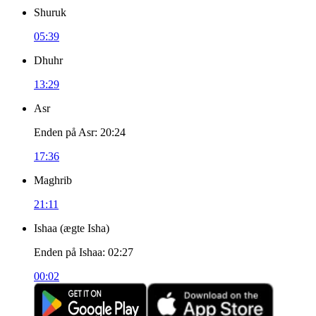
Shuruk
05:39
Dhuhr
13:29
Asr
Enden på Asr
:
20:24
17:36
Maghrib
21:11
Ishaa
(
ægte Isha
)
Enden på Ishaa
:
02:27
00:02