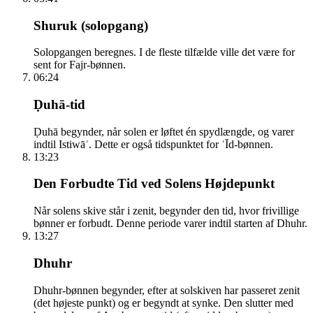
Shuruk (solopgang)
Solopgangen beregnes. I de fleste tilfælde ville det være for
sent for Fajr-bønnen.
06:24
Ḍuhā-tid
Ḍuhā begynder, når solen er løftet én spydlængde, og varer
indtil Istiwāʾ. Dette er også tidspunktet for ʿĪd-bønnen.
13:23
Den Forbudte Tid ved Solens Højdepunkt
Når solens skive står i zenit, begynder den tid, hvor frivillige
bønner er forbudt. Denne periode varer indtil starten af Dhuhr.
13:27
Dhuhr
Dhuhr-bønnen begynder, efter at solskiven har passeret zenit
(det højeste punkt) og er begyndt at synke. Den slutter med