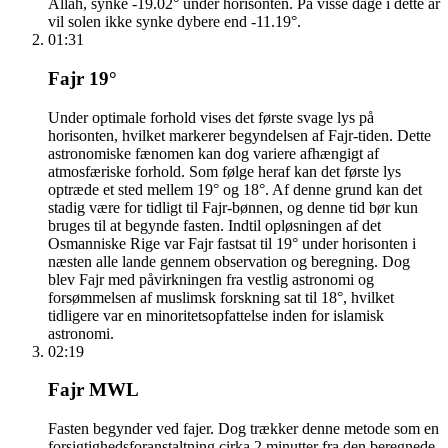
Allah, synke -19.02° under horisonten. På visse dage i dette år
vil solen ikke synke dybere end -11.19°.
01:31
Fajr 19°
Under optimale forhold vises det første svage lys på
horisonten, hvilket markerer begyndelsen af Fajr-tiden. Dette
astronomiske fænomen kan dog variere afhængigt af
atmosfæriske forhold. Som følge heraf kan det første lys
optræde et sted mellem 19° og 18°. Af denne grund kan det
stadig være for tidligt til Fajr-bønnen, og denne tid bør kun
bruges til at begynde fasten. Indtil opløsningen af det
Osmanniske Rige var Fajr fastsat til 19° under horisonten i
næsten alle lande gennem observation og beregning. Dog
blev Fajr med påvirkningen fra vestlig astronomi og
forsømmelsen af muslimsk forskning sat til 18°, hvilket
tidligere var en minoritetsopfattelse inden for islamisk
astronomi.
02:19
Fajr MWL
Fasten begynder ved fajer. Dog trækker denne metode som en
forsigtighedsforanstaltning cirka 2 minutter fra den beregnede