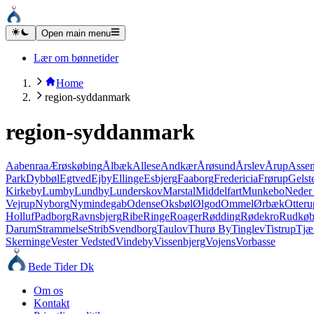
Open main menu
Lær om bønnetider
Home
region-syddanmark
region-syddanmark
Aabenraa
Ærøskøbing
Ålbæk
Allese
Andkær
Årøsund
Årslev
Årup
Asse
Park
Dybbøl
Egtved
Ejby
Ellinge
Esbjerg
Faaborg
Fredericia
Frørup
Gelst
Kirkeby
Lumby
Lundby
Lunderskov
Marstal
Middelfart
Munkebo
Neder 
Vejrup
Nyborg
Nymindegab
Odense
Oksbøl
Ølgod
Ommel
Ørbæk
Otteru
Holluf
Padborg
Ravnsbjerg
Ribe
Ringe
Roager
Rødding
Rødekro
Rudkøb
Darum
Strammelse
Strib
Svendborg
Taulov
Thurø By
Tinglev
Tistrup
Tjæ
Skerninge
Vester Vedsted
Vindeby
Vissenbjerg
Vojens
Vorbasse
Bede Tider Dk
Om os
Kontakt