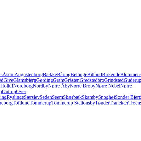
ns
Åsum
Augustenborg
Bække
Båring
Bellinge
Billund
Birkende
Blommens
ed
Give
Glamsbjerg
Gørding
Gram
Gråsten
Gredstedbro
Grindsted
Guderu
Holluf
Nordborg
Nordby
Nørre Åby
Nørre Broby
Nørre Nebel
Nørre
p
Outrup
Over
ing
Ryslinge
Særslev
Seden
Seem
Skærbæk
Skamby
Snoghøj
Sønder Bjert
reborg
Toftlund
Tommerup
Tommerup Stationsby
Tønder
Tranekær
Troen