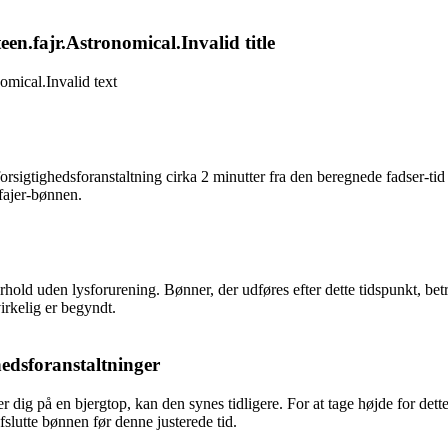
n.fajr.Astronomical.Invalid title
omical.Invalid text
gtighedsforanstaltning cirka 2 minutter fra den beregnede fadser-tid ti
 fajer-bønnen.
orhold uden lysforurening. Bønner, der udføres efter dette tidspunkt, b
virkelig er begyndt.
edsforanstaltninger
 dig på en bjergtop, kan den synes tidligere. For at tage højde for det
fslutte bønnen før denne justerede tid.