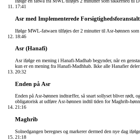
Ifølge en fatwa fra MWL tilføjes 2 minutter som sikkerhed til
17:41
Asr med Implementerede Forsigtighedsforanstalt
Ifølge MWL-fatwaen tilføjes der 2 minutter til Asr-bønnen som 
18:46
Asr (Hanafi)
Asr ifølge en mening i Hanafi-Madhab begynder, når en gensta
kun er en mening fra Hanafi-Madhhab. Ikke alle Hanafier dele
20:32
Enden på Asr
Enden på Asr-bønnen indtræffer, så snart sollyset bliver rødt, o
obligatorisk at udføre Asr-bønnen indtil tiden for Maghrib-bønn
21:16
Maghrib
Solnedgangen beregnes og markerer dermed den nye dag ifølge den 
21:18