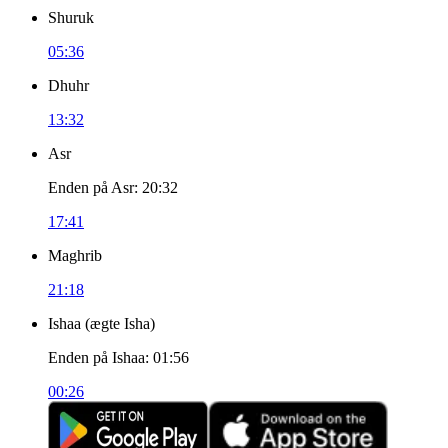
Shuruk
05:36
Dhuhr
13:32
Asr
Enden på Asr
:
20:32
17:41
Maghrib
21:18
Ishaa
(
ægte Isha
)
Enden på Ishaa
:
01:56
00:26