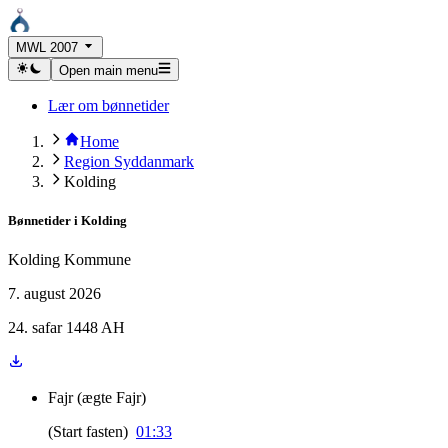
MWL 2007
Open main menu
Lær om bønnetider
Home
Region Syddanmark
Kolding
Bønnetider i
Kolding
Kolding Kommune
7. august 2026
24. safar 1448 AH
Fajr
(
ægte Fajr
)
(
Start fasten
)
01:33