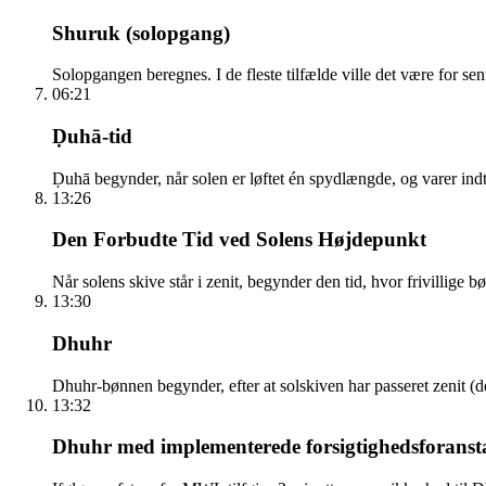
Shuruk (solopgang)
Solopgangen beregnes. I de fleste tilfælde ville det være for sen
06:21
Ḍuhā-tid
Ḍuhā begynder, når solen er løftet én spydlængde, og varer indti
13:26
Den Forbudte Tid ved Solens Højdepunkt
Når solens skive står i zenit, begynder den tid, hvor frivillige 
13:30
Dhuhr
Dhuhr-bønnen begynder, efter at solskiven har passeret zenit (
13:32
Dhuhr med implementerede forsigtighedsforanst