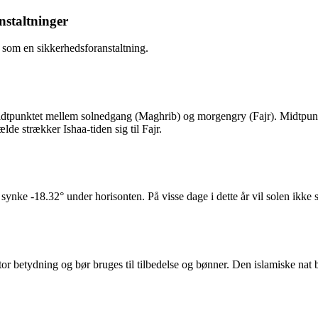
staltninger
 som en sikkerhedsforanstaltning.
l midtpunktet mellem solnedgang (Maghrib) og morgengry (Fajr). Midtpu
lde strækker Ishaa-tiden sig til Fajr.
 synke -18.32° under horisonten. På visse dage i dette år vil solen ikke
af stor betydning og bør bruges til tilbedelse og bønner. Den islamiske 