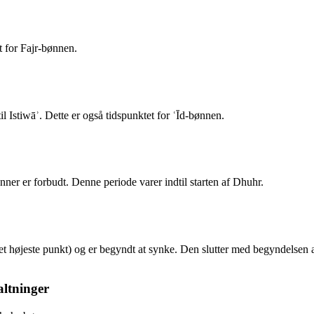
t for Fajr-bønnen.
l Istiwāʾ. Dette er også tidspunktet for ʿĪd-bønnen.
bønner er forbudt. Denne periode varer indtil starten af Dhuhr.
det højeste punkt) og er begyndt at synke. Den slutter med begyndelsen
altninger