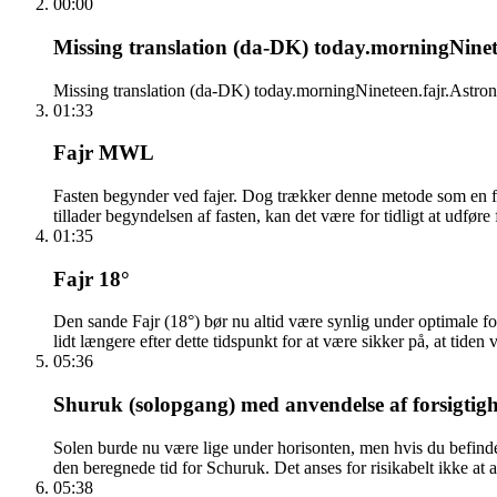
00:00
Missing translation (da-DK) today.morningNinetee
Missing translation (da-DK) today.morningNineteen.fajr.Astron
01:33
Fajr MWL
Fasten begynder ved fajer. Dog trækker denne metode som en forsi
tillader begyndelsen af fasten, kan det være for tidligt at udføre
01:35
Fajr 18°
Den sande Fajr (18°) bør nu altid være synlig under optimale f
lidt længere efter dette tidspunkt for at være sikker på, at tiden 
05:36
Shuruk (solopgang) med anvendelse af forsigtigh
Solen burde nu være lige under horisonten, men hvis du befinder
den beregnede tid for Schuruk. Det anses for risikabelt ikke at a
05:38