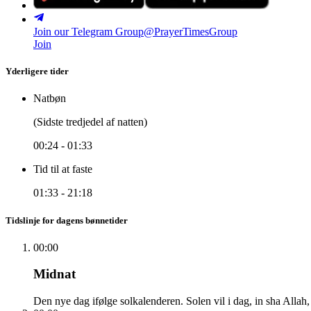
Join our Telegram Group
@PrayerTimesGroup
Join
Yderligere tider
Natbøn
(Sidste tredjedel af natten)
00:24
-
01:33
Tid til at faste
01:33
-
21:18
Tidslinje for dagens bønnetider
00:00
Midnat
Den nye dag ifølge solkalenderen. Solen vil i dag, in sha Allah,