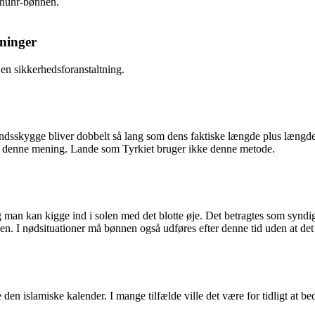
 Dhuhr-bønnen.
ninger
en sikkerhedsforanstaltning.
ndsskygge bliver dobbelt så lang som dens faktiske længde plus længd
r denne mening. Lande som Tyrkiet bruger ikke denne metode.
g man kan kigge ind i solen med det blotte øje. Det betragtes som syndi
en. I nødsituationer må bønnen også udføres efter denne tid uden at det
islamiske kalender. I mange tilfælde ville det være for tidligt at bede 