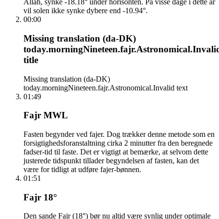
Allah, synke -18.18° under horisonten. På visse dage i dette år
vil solen ikke synke dybere end -10.94°.
00:00
Missing translation (da-DK)
today.morningNineteen.fajr.Astronomical.Invali
title
Missing translation (da-DK)
today.morningNineteen.fajr.Astronomical.Invalid text
01:49
Fajr MWL
Fasten begynder ved fajer. Dog trækker denne metode som en
forsigtighedsforanstaltning cirka 2 minutter fra den beregnede
fadser-tid til faste. Det er vigtigt at bemærke, at selvom dette
justerede tidspunkt tillader begyndelsen af fasten, kan det
være for tidligt at udføre fajer-bønnen.
01:51
Fajr 18°
Den sande Fajr (18°) bør nu altid være synlig under optimale