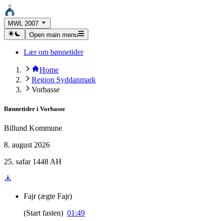
MWL 2007
Open main menu
Lær om bønnetider
Home
Region Syddanmark
Vorbasse
Bønnetider i
Vorbasse
Billund Kommune
8. august 2026
25. safar 1448 AH
Fajr
(
ægte Fajr
)
(
Start fasten
)
01:49