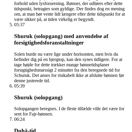
forhold uden lysforurening. Bønner, der udføres efter dette
tidspunkt, betragtes som gyldige. Der findes dog en mening
om, at man bør vente lidt længere efter dette tidspunkt for at
være sikker på, at tiden virkelig er begyndt.
05:37
Shuruk (solopgang) med anvendelse af
forsigtighedsforanstaltninger
Solen burde nu være lige under horisonten, men hvis du
befinder dig på en bjergtop, kan den synes tidligere. For at
tage højde for dette trækker mange bønnetidsplaner
forsigtighedsmæssigt 2 minutter fra den beregnede tid for
Schuruk. Det anses for risikabelt ikke at afslutte bønnen før
denne justerede tid.
05:39
Shuruk (solopgang)
Solopgangen beregnes. I de fleste tilfælde ville det være for
sent for Fajr-bønnen.
06:24
Ḍuhā-tid