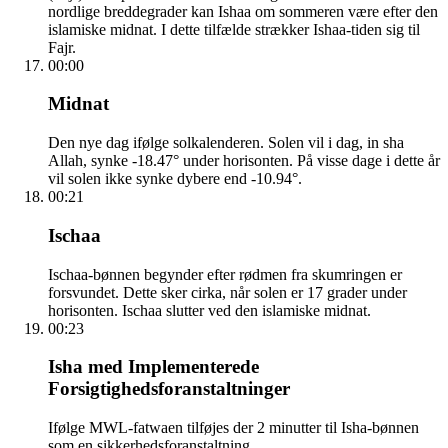
nordlige breddegrader kan Ishaa om sommeren være efter den
islamiske midnat. I dette tilfælde strækker Ishaa-tiden sig til
Fajr.
00:00
Midnat
Den nye dag ifølge solkalenderen. Solen vil i dag, in sha
Allah, synke -18.47° under horisonten. På visse dage i dette år
vil solen ikke synke dybere end -10.94°.
00:21
Ischaa
Ischaa-bønnen begynder efter rødmen fra skumringen er
forsvundet. Dette sker cirka, når solen er 17 grader under
horisonten. Ischaa slutter ved den islamiske midnat.
00:23
Isha med Implementerede
Forsigtighedsforanstaltninger
Ifølge MWL-fatwaen tilføjes der 2 minutter til Isha-bønnen
som en sikkerhedsforanstaltning.