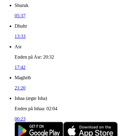
Shuruk
05:37
Dhuhr
13:33
Asr
Enden på Asr
:
20:32
17:42
Maghrib
21:20
Ishaa
(
ægte Isha
)
Enden på Ishaa
:
02:04
00:23