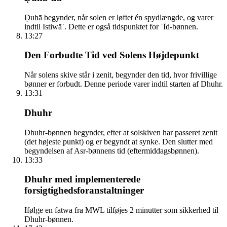
Ḍuhā begynder, når solen er løftet én spydlængde, og varer
indtil Istiwāʾ. Dette er også tidspunktet for ʿĪd-bønnen.
13:27
Den Forbudte Tid ved Solens Højdepunkt
Når solens skive står i zenit, begynder den tid, hvor frivillige
bønner er forbudt. Denne periode varer indtil starten af Dhuhr.
13:31
Dhuhr
Dhuhr-bønnen begynder, efter at solskiven har passeret zenit
(det højeste punkt) og er begyndt at synke. Den slutter med
begyndelsen af Asr-bønnens tid (eftermiddagsbønnen).
13:33
Dhuhr med implementerede
forsigtighedsforanstaltninger
Ifølge en fatwa fra MWL tilføjes 2 minutter som sikkerhed til
Dhuhr-bønnen.